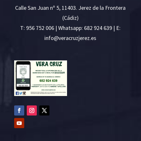
Calle San Juan nº 5, 11403. Jerez de la Frontera
(Cádiz)
T:
956 752 006
| Whatsapp: 682 924 639 | E:
i
v@ofn
rcare
rejzu
se.ze