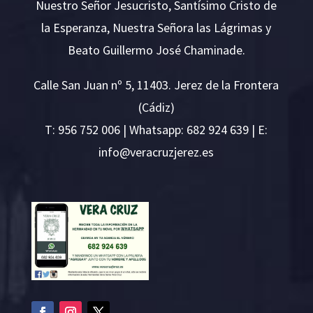
Nuestro Señor Jesucristo, Santísimo Cristo de
la Esperanza, Nuestra Señora las Lágrimas y
Beato Guillermo José Chaminade.
Calle San Juan nº 5, 11403. Jerez de la Frontera
(Cádiz)
T:
956 752 006
| Whatsapp: 682 924 639 | E:
i
v@ofn
rcare
rejzu
se.ze