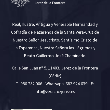
Real, Ilustre, Antigua y Venerable Hermandad y
Cofradía de Nazarenos de la Santa Vera-Cruz de
Nuestro Señor Jesucristo, Santísimo Cristo de
la Esperanza, Nuestra Señora las Lágrimas y
Beato Guillermo José Chaminade.
Calle San Juan nº 5, 11403. Jerez de la Frontera
(Cádiz)
T:
956 752 006
| Whatsapp: 682 924 639 | E:
i
v@ofn
rcare
rejzu
se.ze