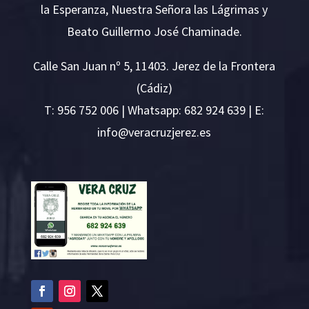
la Esperanza, Nuestra Señora las Lágrimas y
Beato Guillermo José Chaminade.
Calle San Juan nº 5, 11403. Jerez de la Frontera
(Cádiz)
T:
956 752 006
| Whatsapp: 682 924 639 | E:
i
v@ofn
rcare
rejzu
se.ze