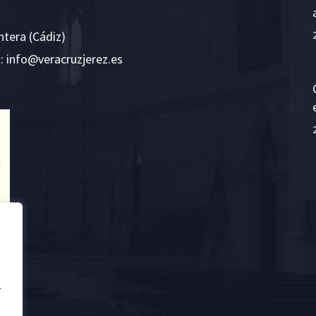
ntera (Cádiz)
E:
i
v@ofn
rcare
rejzu
se.ze
.