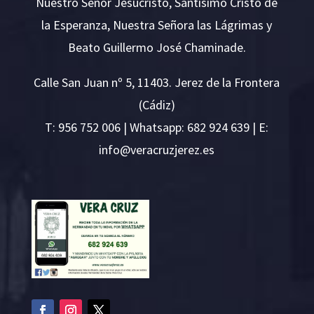
Nuestro Señor Jesucristo, Santísimo Cristo de
la Esperanza, Nuestra Señora las Lágrimas y
Beato Guillermo José Chaminade.
Calle San Juan nº 5, 11403. Jerez de la Frontera
(Cádiz)
T:
956 752 006
| Whatsapp: 682 924 639 | E:
i
v@ofn
rcare
rejzu
se.ze