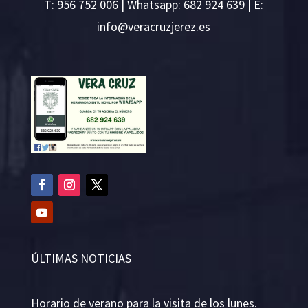
T:
956 752 006
| Whatsapp: 682 924 639 | E:
i
v@ofn
rcare
rejzu
se.ze
ÚLTIMAS NOTICIAS
Horario de verano para la visita de los lunes.