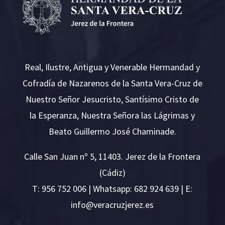
Real, Ilustre, Antigua y Venerable Hermandad y
Cofradía de Nazarenos de la Santa Vera-Cruz de
Nuestro Señor Jesucristo, Santísimo Cristo de
la Esperanza, Nuestra Señora las Lágrimas y
Beato Guillermo José Chaminade.
Calle San Juan nº 5, 11403. Jerez de la Frontera
(Cádiz)
T:
956 752 006
| Whatsapp: 682 924 639 | E:
i
v@ofn
rcare
rejzu
se.ze