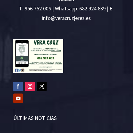
T:
956 752 006
| Whatsapp: 682 924 639 | E:
i
v@ofn
rcare
rejzu
se.ze
ÚLTIMAS NOTICIAS