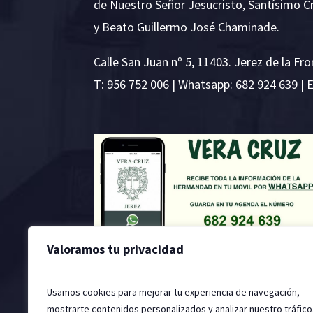
de Nuestro Señor Jesucristo, Santísimo C
y Beato Guillermo José Chaminade.
Calle San Juan nº 5, 11403. Jerez de la Fro
T:
956 752 006
| Whatsapp: 682 924 639 | 
Valoramos tu privacidad
Usamos cookies para mejorar tu experiencia de navegación,
mostrarte contenidos personalizados y analizar nuestro tráfico