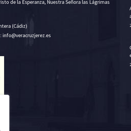
risto de la Esperanza, Nuestra Señora las Lágrimas
ntera (Cádiz)
E:
i
v@ofn
rcare
rejzu
se.ze
.