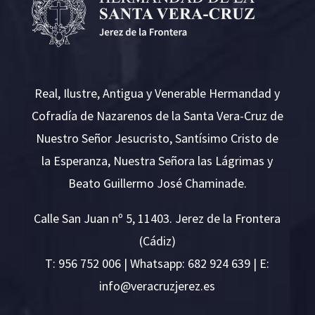
Real, Ilustre, Antigua y Venerable Hermandad y
Cofradía de Nazarenos de la Santa Vera-Cruz de
Nuestro Señor Jesucristo, Santísimo Cristo de
la Esperanza, Nuestra Señora las Lágrimas y
Beato Guillermo José Chaminade.
Calle San Juan nº 5, 11403. Jerez de la Frontera
(Cádiz)
T:
956 752 006
| Whatsapp: 682 924 639 | E:
i
v@ofn
rcare
rejzu
se.ze