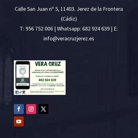
Calle San Juan nº 5, 11403. Jerez de la Frontera
(Cádiz)
T:
956 752 006
| Whatsapp: 682 924 639 | E:
i
v@ofn
rcare
rejzu
se.ze