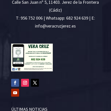
Calle San Juan nº 5, 11403. Jerez de la Frontera
(Cádiz)
T:
956 752 006
| Whatsapp: 682 924 639 | E:
i
v@ofn
rcare
rejzu
se.ze
ÚLTIMAS NOTICIAS