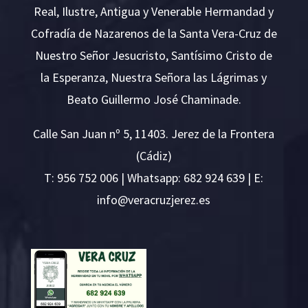
Real, Ilustre, Antigua y Venerable Hermandad y
Cofradía de Nazarenos de la Santa Vera-Cruz de
Nuestro Señor Jesucristo, Santísimo Cristo de
la Esperanza, Nuestra Señora las Lágrimas y
Beato Guillermo José Chaminade.
Calle San Juan nº 5, 11403. Jerez de la Frontera
(Cádiz)
T:
956 752 006
| Whatsapp: 682 924 639 | E:
i
v@ofn
rcare
rejzu
se.ze