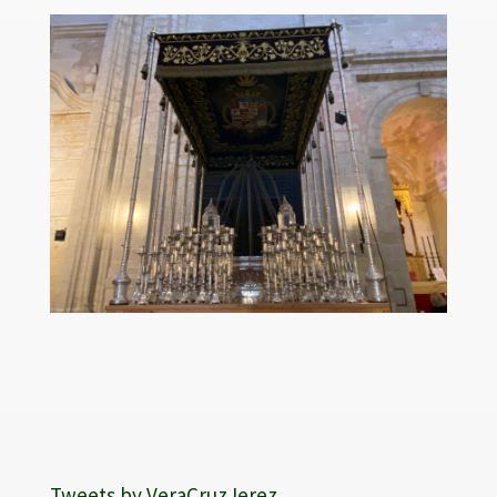
Tweets by VeraCruzJerez