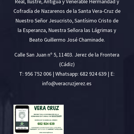
Real, Ilustre, Antigua y Venerable Hermandad y
Cofradía de Nazarenos de la Santa Vera-Cruz de
Nuestro Señor Jesucristo, Santísimo Cristo de
la Esperanza, Nuestra Señora las Lágrimas y
Beato Guillermo José Chaminade.
Calle San Juan nº 5, 11403. Jerez de la Frontera
(Cádiz)
T:
956 752 006
| Whatsapp: 682 924 639 | E:
i
v@ofn
rcare
rejzu
se.ze