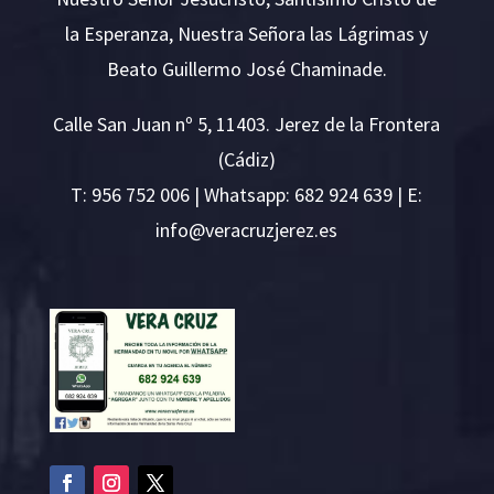
la Esperanza, Nuestra Señora las Lágrimas y
Beato Guillermo José Chaminade.
Calle San Juan nº 5, 11403. Jerez de la Frontera
(Cádiz)
T:
956 752 006
| Whatsapp: 682 924 639 | E:
i
v@ofn
rcare
rejzu
se.ze