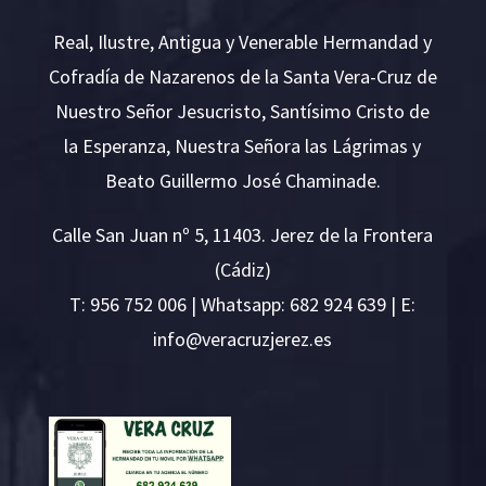
Real, Ilustre, Antigua y Venerable Hermandad y
Cofradía de Nazarenos de la Santa Vera-Cruz de
Nuestro Señor Jesucristo, Santísimo Cristo de
la Esperanza, Nuestra Señora las Lágrimas y
Beato Guillermo José Chaminade.
Calle San Juan nº 5, 11403. Jerez de la Frontera
(Cádiz)
T:
956 752 006
| Whatsapp: 682 924 639 | E:
i
v@ofn
rcare
rejzu
se.ze