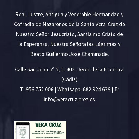
Real, Ilustre, Antigua y Venerable Hermandad y
Cofradía de Nazarenos de la Santa Vera-Cruz de
Nuestro Señor Jesucristo, Santísimo Cristo de
la Esperanza, Nuestra Señora las Lágrimas y
Beato Guillermo José Chaminade.
Calle San Juan nº 5, 11403. Jerez de la Frontera
(Cádiz)
T:
956 752 006
| Whatsapp: 682 924 639 | E:
i
v@ofn
rcare
rejzu
se.ze