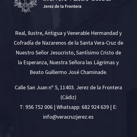
Real, Ilustre, Antigua y Venerable Hermandad y
Cofradía de Nazarenos de la Santa Vera-Cruz de
Nuestro Señor Jesucristo, Santísimo Cristo de
la Esperanza, Nuestra Señora las Lágrimas y
Beato Guillermo José Chaminade.
Calle San Juan nº 5, 11403. Jerez de la Frontera
(Cádiz)
T:
956 752 006
| Whatsapp: 682 924 639 | E:
i
v@ofn
rcare
rejzu
se.ze