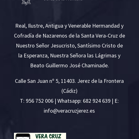
Real, Ilustre, Antigua y Venerable Hermandad y
Cofradía de Nazarenos de la Santa Vera-Cruz de
Nuestro Señor Jesucristo, Santísimo Cristo de
la Esperanza, Nuestra Señora las Lágrimas y
Beato Guillermo José Chaminade.
Calle San Juan nº 5, 11403. Jerez de la Frontera
(Cádiz)
T:
956 752 006
| Whatsapp: 682 924 639 | E:
i
v@ofn
rcare
rejzu
se.ze