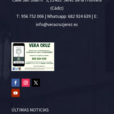
(Cádiz)
T:
956 752 006
| Whatsapp: 682 924 639 | E:
i
v@ofn
rcare
rejzu
se.ze
ÚLTIMAS NOTICIAS