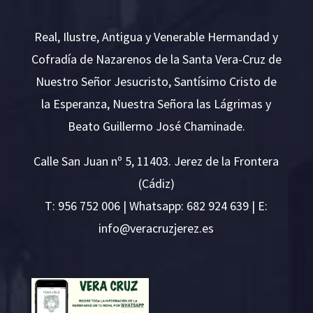
Real, Ilustre, Antigua y Venerable Hermandad y
Cofradía de Nazarenos de la Santa Vera-Cruz de
Nuestro Señor Jesucristo, Santísimo Cristo de
la Esperanza, Nuestra Señora las Lágrimas y
Beato Guillermo José Chaminade.
Calle San Juan nº 5, 11403. Jerez de la Frontera
(Cádiz)
T:
956 752 006
| Whatsapp: 682 924 639 | E:
i
v@ofn
rcare
rejzu
se.ze