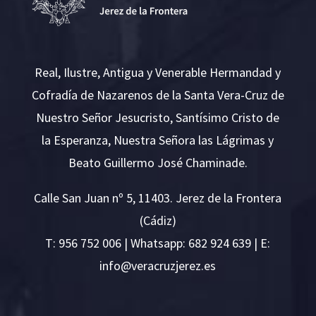
Real, Ilustre, Antigua y Venerable Hermandad y
Cofradía de Nazarenos de la Santa Vera-Cruz de
Nuestro Señor Jesucristo, Santísimo Cristo de
la Esperanza, Nuestra Señora las Lágrimas y
Beato Guillermo José Chaminade.
Calle San Juan nº 5, 11403. Jerez de la Frontera
(Cádiz)
T:
956 752 006
| Whatsapp: 682 924 639 | E:
i
v@ofn
rcare
rejzu
se.ze