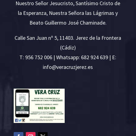
Nuestro Señor Jesucristo, Santísimo Cristo de
la Esperanza, Nuestra Señora las Lágrimas y
Beato Guillermo José Chaminade.
Calle San Juan nº 5, 11403. Jerez de la Frontera
(Cádiz)
T:
956 752 006
| Whatsapp: 682 924 639 | E:
i
v@ofn
rcare
rejzu
se.ze