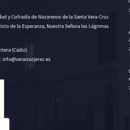
dad y Cofradía de Nazarenos de la Santa Vera-Cruz
risto de la Esperanza, Nuestra Señora las Lágrimas
ntera (Cádiz)
E:
i
v@ofn
rcare
rejzu
se.ze