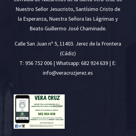
Nuestro Señor Jesucristo, Santísimo Cristo de
la Esperanza, Nuestra Señora las Lágrimas y
Beato Guillermo José Chaminade.
Calle San Juan nº 5, 11403. Jerez de la Frontera
(Cádiz)
T:
956 752 006
| Whatsapp: 682 924 639 | E:
i
v@ofn
rcare
rejzu
se.ze