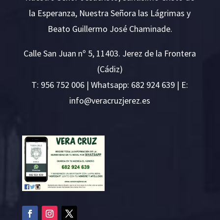
la Esperanza, Nuestra Señora las Lágrimas y
Beato Guillermo José Chaminade.
Calle San Juan nº 5, 11403. Jerez de la Frontera
(Cádiz)
T:
956 752 006
| Whatsapp: 682 924 639 | E:
i
v@ofn
rcare
rejzu
se.ze