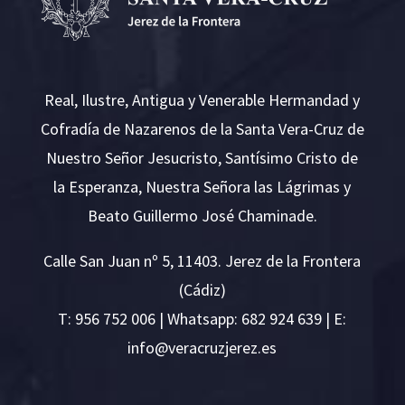
Real, Ilustre, Antigua y Venerable Hermandad y
Cofradía de Nazarenos de la Santa Vera-Cruz de
Nuestro Señor Jesucristo, Santísimo Cristo de
la Esperanza, Nuestra Señora las Lágrimas y
Beato Guillermo José Chaminade.
Calle San Juan nº 5, 11403. Jerez de la Frontera
(Cádiz)
T:
956 752 006
| Whatsapp: 682 924 639 | E:
i
v@ofn
rcare
rejzu
se.ze