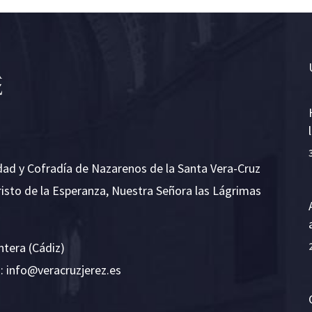
dad y Cofradía de Nazarenos de la Santa Vera-Cruz
risto de la Esperanza, Nuestra Señora las Lágrimas
ntera (Cádiz)
E:
i
v@ofn
rcare
rejzu
se.ze