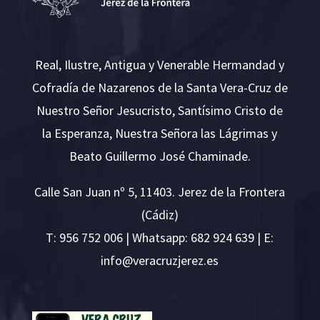
Real, Ilustre, Antigua y Venerable Hermandad y
Cofradía de Nazarenos de la Santa Vera-Cruz de
Nuestro Señor Jesucristo, Santísimo Cristo de
la Esperanza, Nuestra Señora las Lágrimas y
Beato Guillermo José Chaminade.
Calle San Juan nº 5, 11403. Jerez de la Frontera
(Cádiz)
T:
956 752 006
| Whatsapp: 682 924 639 | E:
i
v@ofn
rcare
rejzu
se.ze