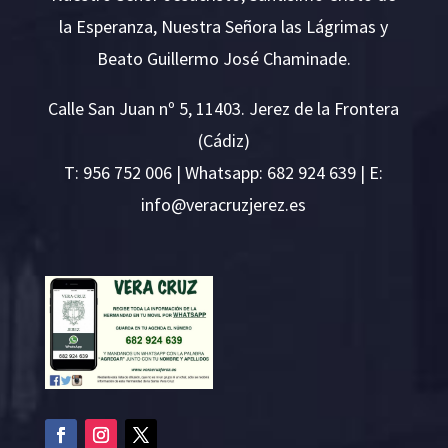
la Esperanza, Nuestra Señora las Lágrimas y
Beato Guillermo José Chaminade.
Calle San Juan nº 5, 11403. Jerez de la Frontera
(Cádiz)
T:
956 752 006
| Whatsapp: 682 924 639 | E:
i
v@ofn
rcare
rejzu
se.ze