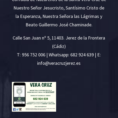
Nuestro Señor Jesucristo, Santísimo Cristo de
la Esperanza, Nuestra Señora las Lágrimas y
Beato Guillermo José Chaminade.
Calle San Juan nº 5, 11403. Jerez de la Frontera
(Cádiz)
T:
956 752 006
| Whatsapp: 682 924 639 | E:
i
v@ofn
rcare
rejzu
se.ze