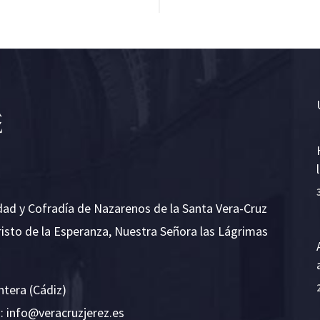
dad y Cofradía de Nazarenos de la Santa Vera-Cruz
risto de la Esperanza, Nuestra Señora las Lágrimas
ntera (Cádiz)
E:
i
v@ofn
rcare
rejzu
se.ze