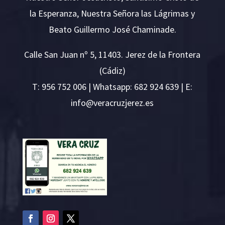
la Esperanza, Nuestra Señora las Lágrimas y
Beato Guillermo José Chaminade.
Calle San Juan nº 5, 11403. Jerez de la Frontera
(Cádiz)
T:
956 752 006
| Whatsapp: 682 924 639 | E:
i
v@ofn
rcare
rejzu
se.ze