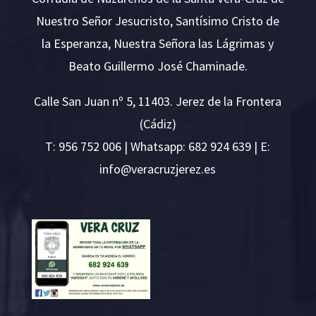
Nuestro Señor Jesucristo, Santísimo Cristo de
la Esperanza, Nuestra Señora las Lágrimas y
Beato Guillermo José Chaminade.
Calle San Juan nº 5, 11403. Jerez de la Frontera
(Cádiz)
T:
956 752 006
| Whatsapp: 682 924 639 | E:
i
v@ofn
rcare
rejzu
se.ze