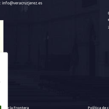
E:
i
v@ofn
rcare
rejzu
se.ze
.
ez de la Frontera
Política de 