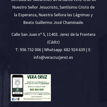
Nuestro Señor Jesucristo, Santísimo Cristo de
la Esperanza, Nuestra Señora las Lágrimas y
Beato Guillermo José Chaminade.
Calle San Juan nº 5, 11403. Jerez de la Frontera
(Cádiz)
T:
956 752 006
| Whatsapp: 682 924 639 | E:
i
v@ofn
rcare
rejzu
se.ze