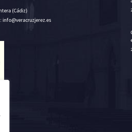
ntera (Cádiz)
E:
i
v@ofn
rcare
rejzu
se.ze
.