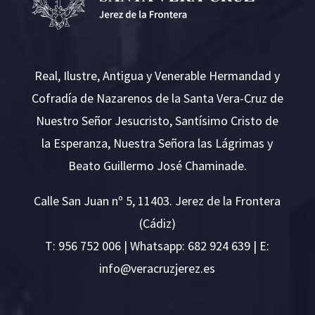
Real, Ilustre, Antigua y Venerable Hermandad y
Cofradía de Nazarenos de la Santa Vera-Cruz de
Nuestro Señor Jesucristo, Santísimo Cristo de
la Esperanza, Nuestra Señora las Lágrimas y
Beato Guillermo José Chaminade.
Calle San Juan nº 5, 11403. Jerez de la Frontera
(Cádiz)
T:
956 752 006
| Whatsapp: 682 924 639 | E:
i
v@ofn
rcare
rejzu
se.ze