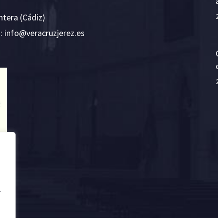
ntera (Cádiz)
E:
i
v@ofn
rcare
rejzu
se.ze
.