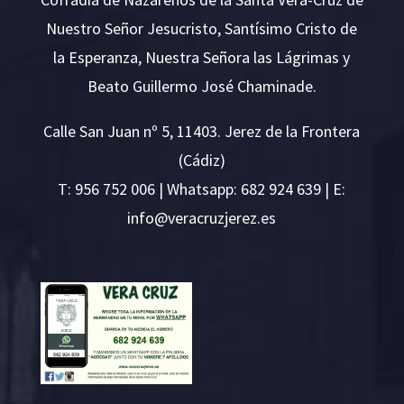
Nuestro Señor Jesucristo, Santísimo Cristo de
la Esperanza, Nuestra Señora las Lágrimas y
Beato Guillermo José Chaminade.
Calle San Juan nº 5, 11403. Jerez de la Frontera
(Cádiz)
T:
956 752 006
| Whatsapp: 682 924 639 | E:
i
v@ofn
rcare
rejzu
se.ze