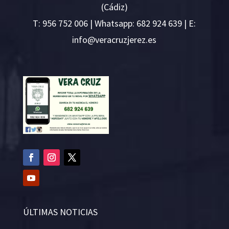
(Cádiz)
T:
956 752 006
| Whatsapp: 682 924 639 | E:
i
v@ofn
rcare
rejzu
se.ze
ÚLTIMAS NOTICIAS