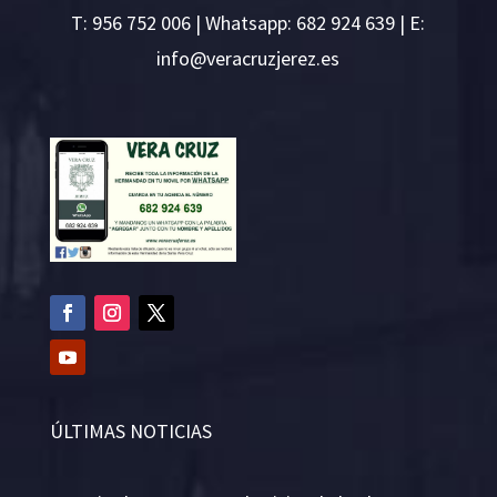
T:
956 752 006
| Whatsapp: 682 924 639 | E:
i
v@ofn
rcare
rejzu
se.ze
ÚLTIMAS NOTICIAS