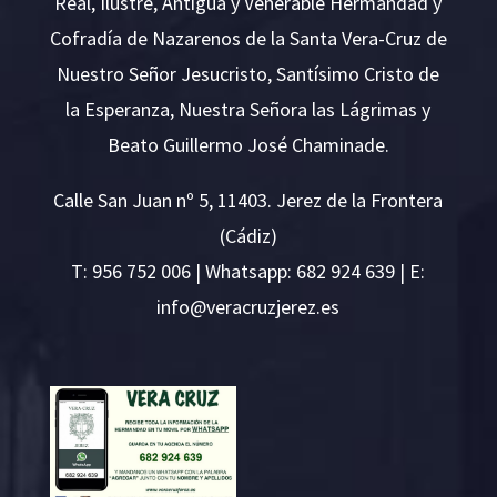
Real, Ilustre, Antigua y Venerable Hermandad y
Cofradía de Nazarenos de la Santa Vera-Cruz de
Nuestro Señor Jesucristo, Santísimo Cristo de
la Esperanza, Nuestra Señora las Lágrimas y
Beato Guillermo José Chaminade.
Calle San Juan nº 5, 11403. Jerez de la Frontera
(Cádiz)
T:
956 752 006
| Whatsapp: 682 924 639 | E:
i
v@ofn
rcare
rejzu
se.ze