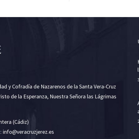
dad y Cofradía de Nazarenos de la Santa Vera-Cruz
risto de la Esperanza, Nuestra Señora las Lágrimas
ntera (Cádiz)
E:
i
v@ofn
rcare
rejzu
se.ze