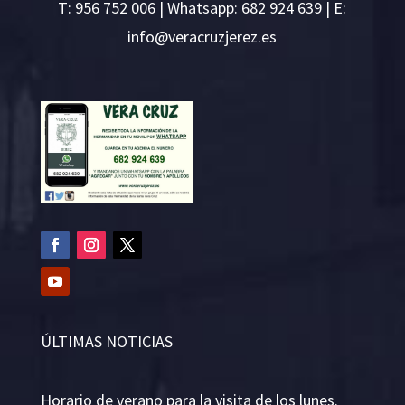
T:
956 752 006
| Whatsapp: 682 924 639 | E:
i
v@ofn
rcare
rejzu
se.ze
ÚLTIMAS NOTICIAS
Horario de verano para la visita de los lunes.