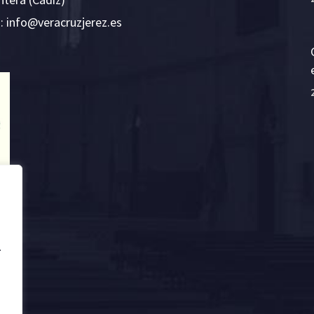
E:
i
v@ofn
rcare
rejzu
se.ze
.