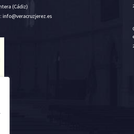
ntera (Cádiz)
E:
i
v@ofn
rcare
rejzu
se.ze
.