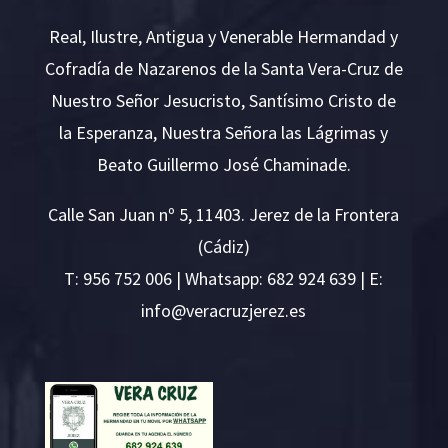
Real, Ilustre, Antigua y Venerable Hermandad y
Cofradía de Nazarenos de la Santa Vera-Cruz de
Nuestro Señor Jesucristo, Santísimo Cristo de
la Esperanza, Nuestra Señora las Lágrimas y
Beato Guillermo José Chaminade.
Calle San Juan nº 5, 11403. Jerez de la Frontera
(Cádiz)
T:
956 752 006
| Whatsapp: 682 924 639 | E:
i
v@ofn
rcare
rejzu
se.ze