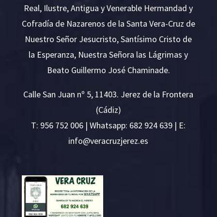
Real, Ilustre, Antigua y Venerable Hermandad y
Cofradía de Nazarenos de la Santa Vera-Cruz de
Nuestro Señor Jesucristo, Santísimo Cristo de
la Esperanza, Nuestra Señora las Lágrimas y
Beato Guillermo José Chaminade.
Calle San Juan nº 5, 11403. Jerez de la Frontera
(Cádiz)
T:
956 752 006
| Whatsapp: 682 924 639 | E:
i
v@ofn
rcare
rejzu
se.ze